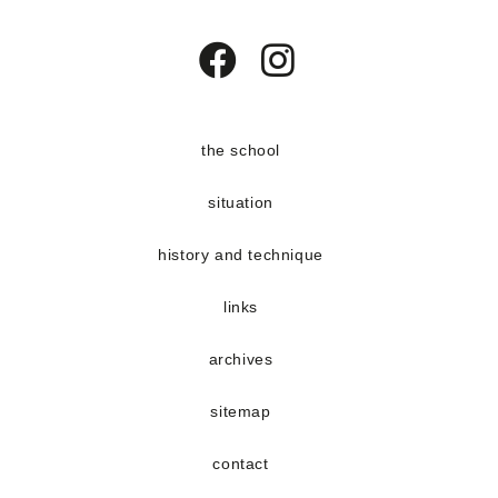
Opens
Opens
in
in
a
a
the school
new
new
situation
tab
tab
history and technique
links
archives
sitemap
contact