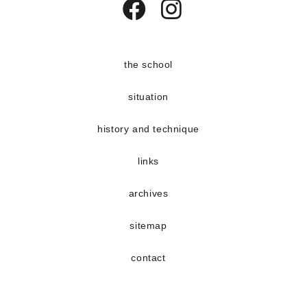
Opens
Opens
in
in
a
a
the school
new
new
situation
tab
tab
history and technique
links
archives
sitemap
contact