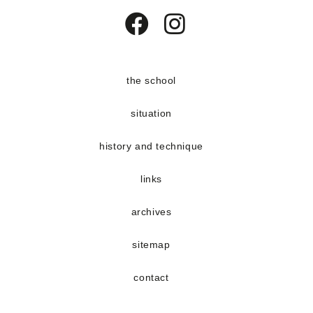
Opens
Opens
in
in
a
a
the school
new
new
situation
tab
tab
history and technique
links
archives
sitemap
contact