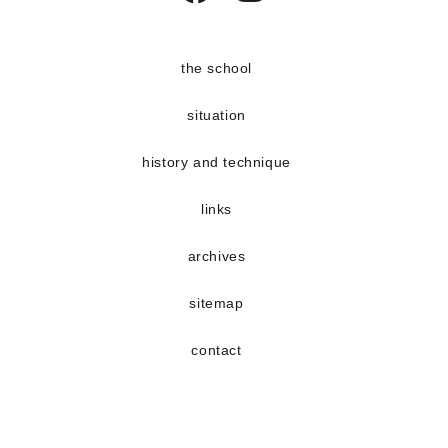
Opens
Opens
in
in
a
a
the school
new
new
situation
tab
tab
history and technique
links
archives
sitemap
contact