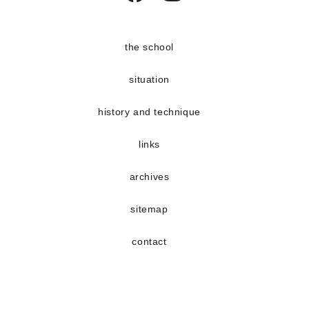
Opens
Opens
in
in
a
a
the school
new
new
situation
tab
tab
history and technique
links
archives
sitemap
contact