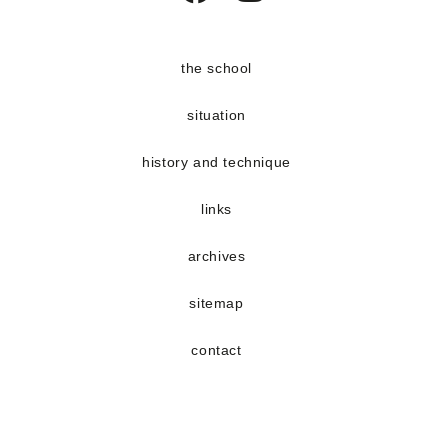
Opens
Opens
in
in
a
a
the school
new
new
situation
tab
tab
history and technique
links
archives
sitemap
contact