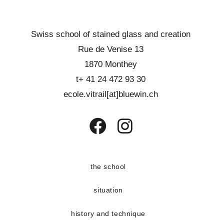
Swiss school of stained glass and creation
Rue de Venise 13
1870 Monthey
t+ 41 24 472 93 30
ecole.vitrail[at]bluewin.ch
Opens
Opens
in
in
a
a
the school
new
new
situation
tab
tab
history and technique