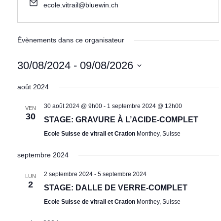
ecole.vitrail@bluewin.ch
Évènements dans ce organisateur
30/08/2024
 - 
09/08/2026
S
août 2024
é
30 août 2024 @ 9h00
-
1 septembre 2024 @ 12h00
l
VEN
30
STAGE: GRAVURE À L’ACIDE-COMPLET
e
Ecole Suisse de vitrail et Cration
Monthey, Suisse
c
t
septembre 2024
i
2 septembre 2024
-
5 septembre 2024
o
LUN
2
STAGE: DALLE DE VERRE-COMPLET
n
Ecole Suisse de vitrail et Cration
Monthey, Suisse
n
e