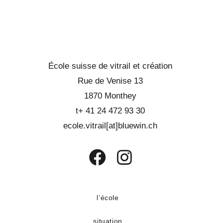
École suisse de vitrail et création
Rue de Venise 13
1870 Monthey
t+ 41 24 472 93 30
ecole.vitrail[at]bluewin.ch
S’ouvre
S’ouvre
dans
dans
un
un
l’école
nouvel
nouvel
situation
onglet
onglet