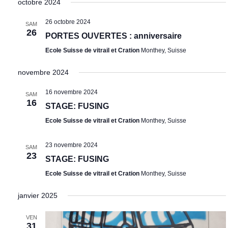
octobre 2024
z
26 octobre 2024
u
SAM
26
PORTES OUVERTES : anniversaire
n
Ecole Suisse de vitrail et Cration
Monthey, Suisse
e
d
novembre 2024
a
16 novembre 2024
SAM
t
16
STAGE: FUSING
e
Ecole Suisse de vitrail et Cration
Monthey, Suisse
.
23 novembre 2024
SAM
23
STAGE: FUSING
Ecole Suisse de vitrail et Cration
Monthey, Suisse
janvier 2025
VEN
31