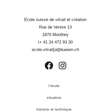
École suisse de vitrail et création
Rue de Venise 13
1870 Monthey
t+ 41 24 472 93 30
ecole.vitrail[at]bluewin.ch
S’ouvre
S’ouvre
dans
dans
un
un
l’école
nouvel
nouvel
situation
onglet
onglet
histoire et technique