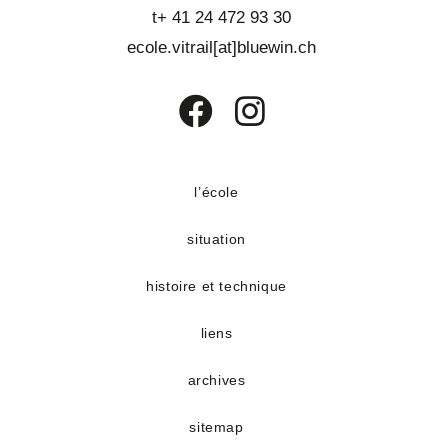
t+ 41 24 472 93 30
ecole.vitrail[at]bluewin.ch
S’ouvre
S’ouvre
dans
dans
un
un
l’école
nouvel
nouvel
situation
onglet
onglet
histoire et technique
liens
archives
sitemap