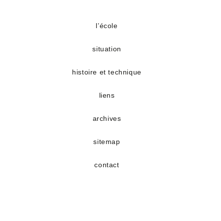
S’ouvre
S’ouvre
dans
dans
un
un
l’école
nouvel
nouvel
situation
onglet
onglet
histoire et technique
liens
archives
sitemap
contact