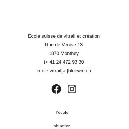
École suisse de vitrail et création
Rue de Venise 13
1870 Monthey
t+ 41 24 472 93 30
ecole.vitrail[at]bluewin.ch
S’ouvre
S’ouvre
dans
dans
un
un
l’école
nouvel
nouvel
situation
onglet
onglet