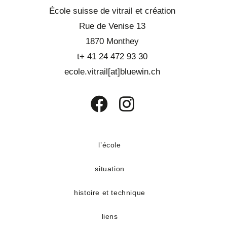
École suisse de vitrail et création
Rue de Venise 13
1870 Monthey
t+ 41 24 472 93 30
ecole.vitrail[at]bluewin.ch
S’ouvre
S’ouvre
dans
dans
un
un
l’école
nouvel
nouvel
situation
onglet
onglet
histoire et technique
liens