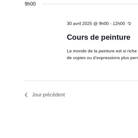
é
c
9h00
m
l
h
o
e
e
30 avril 2025 @ 9h00
-
12h00
t
c
e
-
Cours de peinture
t
t
c
i
n
Le monde de la peinture est si riche e
l
o
a
de copies ou d’expressions plus pers
é
n
v
.
n
i
R
e
g
e
z
a
c
Jour précédent
u
t
h
n
i
e
e
o
r
d
n
c
a
d
h