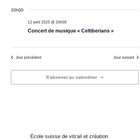
r
c
e
t
20h00
c
t
i
h
o
i
12 avril 2025 @ 20h00
e
n
Concert de musique « Celtiberians »
o
d
e
n
e
t
n
v
n
e
Jour précédent
Jour suivant
u
a
z
e
v
u
s
S’abonner au calendrier
i
n
É
g
v
e
a
è
d
n
t
a
e
i
t
m
o
e
e
n
.
École suisse de vitrail et création
n