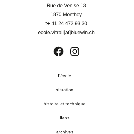
d
Rue de Venise 13
t
e
1870 Monthey
v
t+ 41 24 472 93 30
u
ecole.vitrail[at]bluewin.ch
e
s
É
S’ouvre
S’ouvre
v
dans
dans
è
un
un
l’école
n
nouvel
nouvel
e
situation
onglet
onglet
m
e
histoire et technique
n
liens
t
s
archives