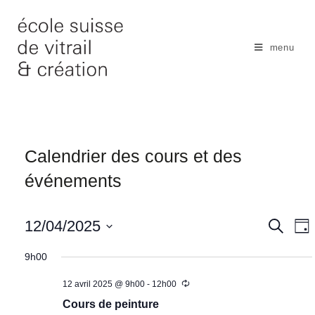
Skip
to
content
menu
Calendrier des cours et des
événements
N
12/04/2025
R
R
J
e
a
e
o
S
c
u
9h00
v
h
c
é
r
e
i
h
12 avril 2025 @ 9h00
-
12h00
l
r
g
c
e
Cours de peinture
e
a
h