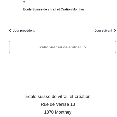
»
r
c
e
t
Ecole Suisse de vitrail et Cration
Monthey
c
t
i
h
o
i
e
n
o
Jour précédent
Jour suivant
d
e
n
e
t
n
v
n
S’abonner au calendrier
e
u
a
z
e
v
u
s
i
n
É
g
v
e
a
è
d
n
t
a
École suisse de vitrail et création
e
i
t
m
Rue de Venise 13
o
e
e
1870 Monthey
n
.
n