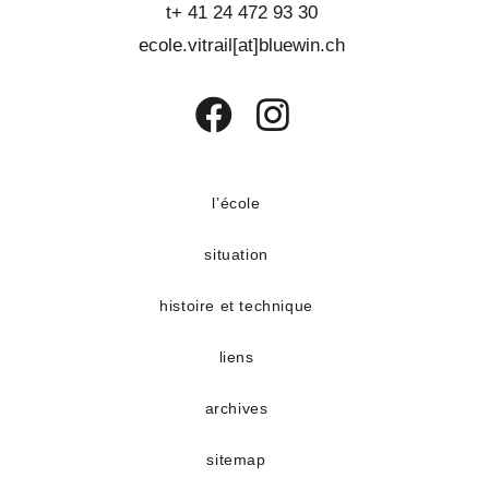
d
t+ 41 24 472 93 30
t
e
ecole.vitrail[at]bluewin.ch
v
u
e
S’ouvre
S’ouvre
s
dans
dans
É
un
un
l’école
v
nouvel
nouvel
situation
è
onglet
onglet
n
histoire et technique
e
m
liens
e
n
archives
t
sitemap
s