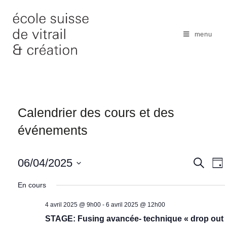
Skip
to
content
menu
Calendrier des cours et des
événements
N
06/04/2025
R
R
J
e
a
e
o
S
c
u
En cours
v
h
c
é
r
e
i
h
4 avril 2025 @ 9h00
-
6 avril 2025 @ 12h00
l
r
g
c
e
STAGE: Fusing avancée- technique « drop out
e
a
h