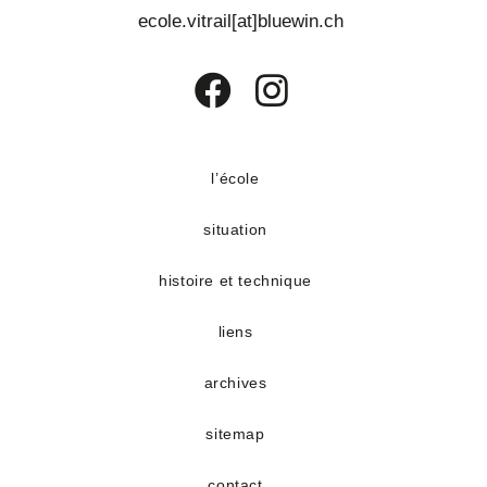
d
ecole.vitrail[at]bluewin.ch
t
e
v
u
S’ouvre
S’ouvre
e
dans
dans
s
un
un
l’école
É
nouvel
nouvel
v
situation
onglet
onglet
è
histoire et technique
n
e
liens
m
e
archives
n
sitemap
t
s
contact